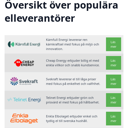
Översikt över populära
elleverantörer
Kärnfull Energi levererar ren
Läs
kärnkraftsel med fokus på miljö och
mer
innovation.
Cheap Energy erbjuder billig el med
Läs
enkla villkor och snabb kundservice.
mer
Svekraft levererar el till låga priser
Läs
med fokus på enkelhet och valfrihet.
mer
Telinet Energi erbjuder grön och
Läs
prisvärd el med fokus på hållbarhet.
mer
Enkla Elbolaget erbjuder enkel och
Läs
tydlig el till svenska hushåll.
mer