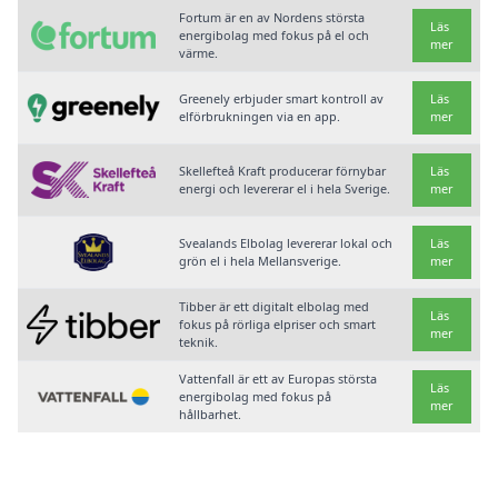
Fortum är en av Nordens största
Läs
energibolag med fokus på el och
mer
värme.
Greenely erbjuder smart kontroll av
Läs
elförbrukningen via en app.
mer
Skellefteå Kraft producerar förnybar
Läs
energi och levererar el i hela Sverige.
mer
Svealands Elbolag levererar lokal och
Läs
grön el i hela Mellansverige.
mer
Tibber är ett digitalt elbolag med
Läs
fokus på rörliga elpriser och smart
mer
teknik.
Vattenfall är ett av Europas största
Läs
energibolag med fokus på
mer
hållbarhet.