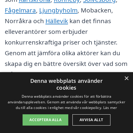
Fågelmara
,
Ljungbyholm
, Mobacken,
Norråkra och
Hällevik
kan det finnas
elleverantörer som erbjuder
konkurrenskraftiga priser och tjänster.
Genom att jämföra olika aktörer kan du
skapa dig en bättre översikt över vad som
står till buds.
×
Denna webbplats använder
cookies
När du letar efter en ny elleverantör,
Denna webbplats använder cookies för att förbättra
användarupplevelsen. Genom att använda vår webbplats samtycker
överväg att tänka på följande punkter:
du till alla cookies i enlighet med vår cookiepolicy.
Läs mer
ACCEPTERA ALLA
AVVISA ALLT
Priser och avgifter:
Jämför kostnader