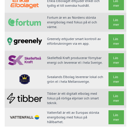
Enkla Elbolaget erbjuder enkel och
Läs
tydlig el till svenska hushåll.
mer
Fortum är en av Nordens största
Läs
energibolag med fokus på el och
mer
värme.
Greenely erbjuder smart kontroll av
Läs
elförbrukningen via en app.
mer
Skellefteå Kraft producerar förnybar
Läs
energi och levererar el i hela Sverige.
mer
Svealands Elbolag levererar lokal och
Läs
grön el i hela Mellansverige.
mer
Tibber är ett digitalt elbolag med
Läs
fokus på rörliga elpriser och smart
mer
teknik.
Vattenfall är ett av Europas största
Läs
energibolag med fokus på
mer
hållbarhet.