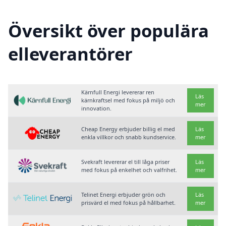
Översikt över populära
elleverantörer
Kärnfull Energi levererar ren
Läs
kärnkraftsel med fokus på miljö och
mer
innovation.
Cheap Energy erbjuder billig el med
Läs
enkla villkor och snabb kundservice.
mer
Svekraft levererar el till låga priser
Läs
med fokus på enkelhet och valfrihet.
mer
Telinet Energi erbjuder grön och
Läs
prisvärd el med fokus på hållbarhet.
mer