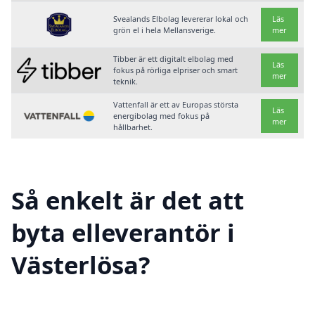
Svealands Elbolag levererar lokal och
Läs
grön el i hela Mellansverige.
mer
Tibber är ett digitalt elbolag med
Läs
fokus på rörliga elpriser och smart
mer
teknik.
Vattenfall är ett av Europas största
Läs
energibolag med fokus på
mer
hållbarhet.
Så enkelt är det att
byta elleverantör i
Västerlösa?