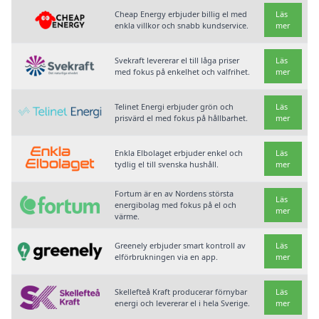
Cheap Energy erbjuder billig el med
Läs
enkla villkor och snabb kundservice.
mer
Svekraft levererar el till låga priser
Läs
med fokus på enkelhet och valfrihet.
mer
Telinet Energi erbjuder grön och
Läs
prisvärd el med fokus på hållbarhet.
mer
Enkla Elbolaget erbjuder enkel och
Läs
tydlig el till svenska hushåll.
mer
Fortum är en av Nordens största
Läs
energibolag med fokus på el och
mer
värme.
Greenely erbjuder smart kontroll av
Läs
elförbrukningen via en app.
mer
Skellefteå Kraft producerar förnybar
Läs
energi och levererar el i hela Sverige.
mer