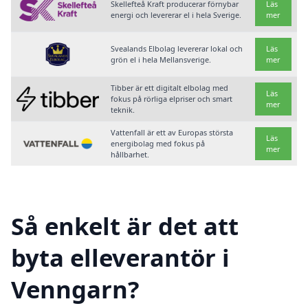
Skellefteå Kraft producerar förnybar
Läs
energi och levererar el i hela Sverige.
mer
Svealands Elbolag levererar lokal och
Läs
grön el i hela Mellansverige.
mer
Tibber är ett digitalt elbolag med
Läs
fokus på rörliga elpriser och smart
mer
teknik.
Vattenfall är ett av Europas största
Läs
energibolag med fokus på
mer
hållbarhet.
Så enkelt är det att
byta elleverantör i
Venngarn?