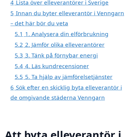
4
Lista över elleverantörer i Sverige
5
Innan du byter elleverantör i Venngarn
– det här bör du veta
5.1
1. Analysera din elförbrukning
5.2
2. Jämför olika elleverantörer
5.3
3. Tänk på förnybar energi
5.4
4. Läs kundrecensioner
5.5
5. Ta hjälp av jämförelsetjänster
6
Sök efter en skicklig byta elleverantör i
de omgivande städerna Venngarn
Att byta elleverantör i