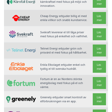
kärnkraftsel med fokus på miljö och
mer
innovation.
Cheap Energy erbjuder billig el med
Läs
enkla villkor och snabb kundservice.
mer
Svekraft levererar el till låga priser
Läs
med fokus på enkelhet och valfrihet.
mer
Telinet Energi erbjuder grön och
Läs
prisvärd el med fokus på hållbarhet.
mer
Enkla Elbolaget erbjuder enkel och
Läs
tydlig el till svenska hushåll.
mer
Fortum är en av Nordens största
Läs
energibolag med fokus på el och
mer
värme.
Greenely erbjuder smart kontroll av
Läs
elförbrukningen via en app.
mer