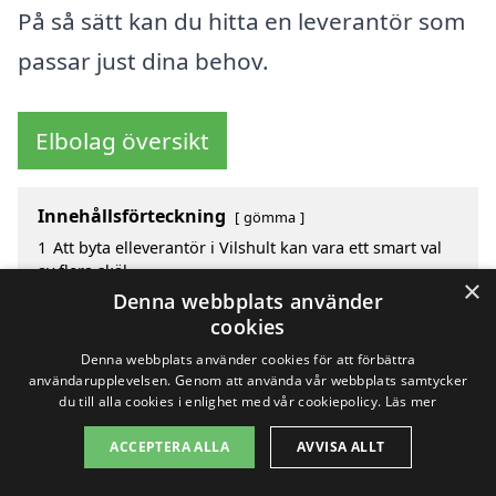
På så sätt kan du hitta en leverantör som
passar just dina behov.
Elbolag översikt
Innehållsförteckning
gömma
1
Att byta elleverantör i Vilshult kan vara ett smart val
av flera skäl
×
2
Översikt över populära elleverantörer
Denna webbplats använder
3
Så enkelt är det att byta elleverantör i Vilshult?
cookies
4
Lista över elleverantörer i Sverige
Denna webbplats använder cookies för att förbättra
5
Innan du byter elleverantör i Vilshult – det här bör du
användarupplevelsen. Genom att använda vår webbplats samtycker
veta
du till alla cookies i enlighet med vår cookiepolicy.
Läs mer
6
Sök efter en skicklig byta elleverantör i de omgivande
städerna Vilshult
ACCEPTERA ALLA
AVVISA ALLT