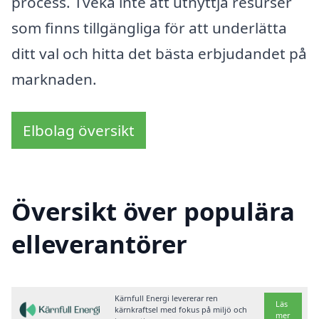
process. Tveka inte att utnyttja resurser
som finns tillgängliga för att underlätta
ditt val och hitta det bästa erbjudandet på
marknaden.
Elbolag översikt
Översikt över populära
elleverantörer
Kärnfull Energi levererar ren
Läs
kärnkraftsel med fokus på miljö och
mer