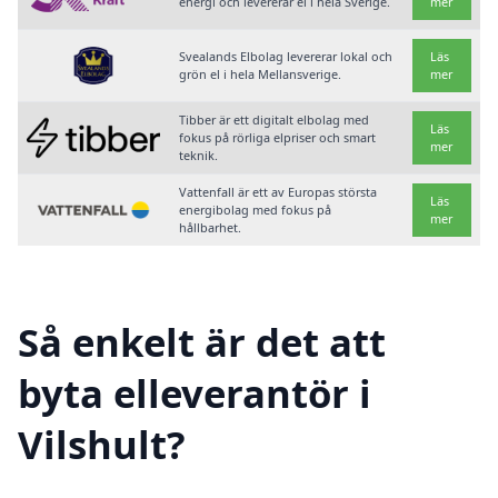
energi och levererar el i hela Sverige.
mer
Svealands Elbolag levererar lokal och
Läs
grön el i hela Mellansverige.
mer
Tibber är ett digitalt elbolag med
Läs
fokus på rörliga elpriser och smart
mer
teknik.
Vattenfall är ett av Europas största
Läs
energibolag med fokus på
mer
hållbarhet.
Så enkelt är det att
byta elleverantör i
Vilshult?