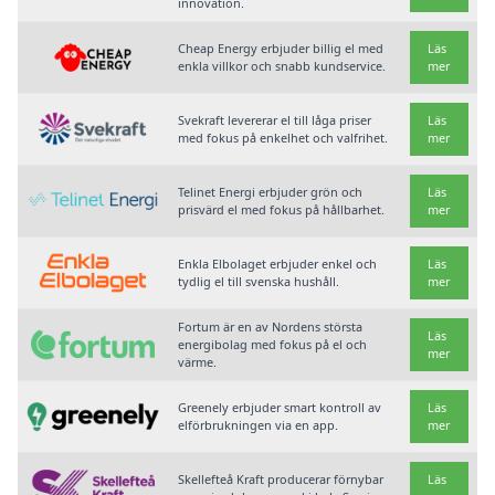
innovation.
Cheap Energy erbjuder billig el med
Läs
enkla villkor och snabb kundservice.
mer
Svekraft levererar el till låga priser
Läs
med fokus på enkelhet och valfrihet.
mer
Telinet Energi erbjuder grön och
Läs
prisvärd el med fokus på hållbarhet.
mer
Enkla Elbolaget erbjuder enkel och
Läs
tydlig el till svenska hushåll.
mer
Fortum är en av Nordens största
Läs
energibolag med fokus på el och
mer
värme.
Greenely erbjuder smart kontroll av
Läs
elförbrukningen via en app.
mer
Skellefteå Kraft producerar förnybar
Läs