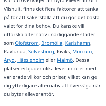
När du överväger att byta elleverantör i
Vilshult, finns det flera faktorer att tänka
på för att säkerställa att du gör det bästa
valet för dina behov. Du kanske vill
utforska alternativ i närliggande städer
som
Olofström
,
Bromölla
,
Karlshamn
,
Ravlunda,
Sölvesborg
, Kiviks,
Mörrum
,
Åryd
,
Hässleholm
eller
Malmö
. Dessa
platser erbjuder olika leverantörer med
varierade villkor och priser, vilket kan ge
dig ytterligare alternativ att överväga när
du byter elleverantör.