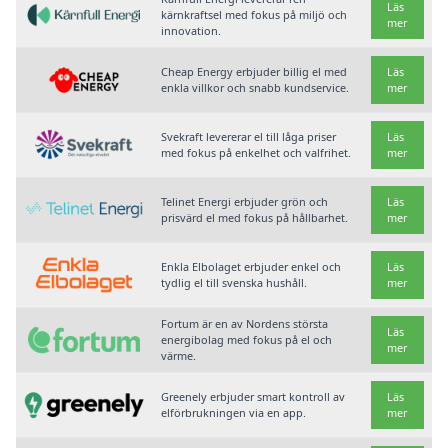
Läs
kärnkraftsel med fokus på miljö och
mer
innovation.
Cheap Energy erbjuder billig el med
Läs
enkla villkor och snabb kundservice.
mer
Svekraft levererar el till låga priser
Läs
med fokus på enkelhet och valfrihet.
mer
Telinet Energi erbjuder grön och
Läs
prisvärd el med fokus på hållbarhet.
mer
Enkla Elbolaget erbjuder enkel och
Läs
tydlig el till svenska hushåll.
mer
Fortum är en av Nordens största
Läs
energibolag med fokus på el och
mer
värme.
Greenely erbjuder smart kontroll av
Läs
elförbrukningen via en app.
mer