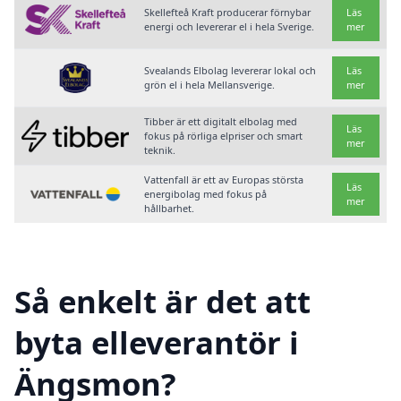
Skellefteå Kraft producerar förnybar
Läs
energi och levererar el i hela Sverige.
mer
Svealands Elbolag levererar lokal och
Läs
grön el i hela Mellansverige.
mer
Tibber är ett digitalt elbolag med
Läs
fokus på rörliga elpriser och smart
mer
teknik.
Vattenfall är ett av Europas största
Läs
energibolag med fokus på
mer
hållbarhet.
Så enkelt är det att
byta elleverantör i
Ängsmon?