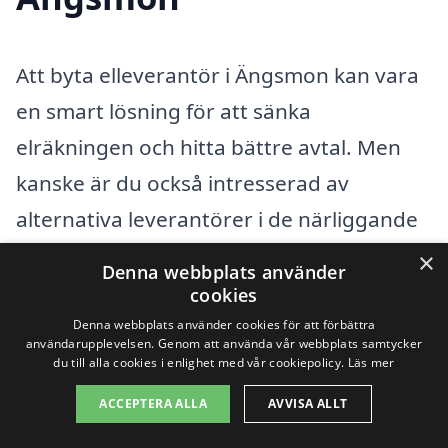
Att byta elleverantör i Ängsmon kan vara
en smart lösning för att sänka
elräkningen och hitta bättre avtal. Men
kanske är du också intresserad av
alternativa leverantörer i de närliggande
städerna. Det finns flera företag som
×
Denna webbplats använder
erbjuder konkurrenskraftiga priser på
cookies
elavtal, vilket kan ge dig möjlighet till
Denna webbplats använder cookies för att förbättra
användarupplevelsen. Genom att använda vår webbplats samtycker
ytterligare besparingar.
du till alla cookies i enlighet med vår cookiepolicy.
Läs mer
ACCEPTERA ALLA
AVVISA ALLT
Här är några staders namn som ligger