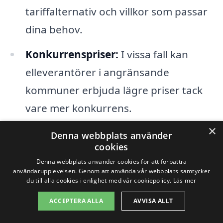
tariffalternativ och villkor som passar
dina behov.
Konkurrenspriser:
I vissa fall kan
elleverantörer i angränsande
kommuner erbjuda lägre priser tack
vare mer konkurrens.
×
Specialiserade avtalsformer:
Vissa
Denna webbplats använder
cookies
städer kan ha företag som erbjuder
Denna webbplats använder cookies för att förbättra
unika avtal, exempelvis grön energi
användarupplevelsen. Genom att använda vår webbplats samtycker
du till alla cookies i enlighet med vår cookiepolicy.
Läs mer
eller fasta priser över längre perioder.
ACCEPTERA ALLA
AVVISA ALLT
Bättre kundservice:
Att undersöka