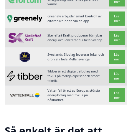
mer
värme.
Greenely erbjuder smart kontroll av
Läs
elförbrukningen via en app.
mer
Skellefteå Kraft producerar förnybar
Läs
energi och levererar el i hela Sverige.
mer
Svealands Elbolag levererar lokal och
Läs
grön el i hela Mellansverige.
mer
Tibber är ett digitalt elbolag med
Läs
fokus på rörliga elpriser och smart
mer
teknik.
Vattenfall är ett av Europas största
Läs
energibolag med fokus på
mer
hållbarhet.
Så enkelt är det att