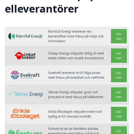
elleverantörer
Kärnfull Energi levererar ren
Läs
kärnkraftsel med fokus på miljö och
mer
innovation.
Cheap Energy erbjuder billig el med
Läs
enkla villkor och snabb kundservice.
mer
Svekraft levererar el till låga priser
Läs
med fokus på enkelhet och valfrihet.
mer
Telinet Energi erbjuder grön och
Läs
prisvärd el med fokus på hållbarhet.
mer
Enkla Elbolaget erbjuder enkel och
Läs
tydlig el till svenska hushåll.
mer
Fortum är en av Nordens största
Läs
energibolag med fokus på el och