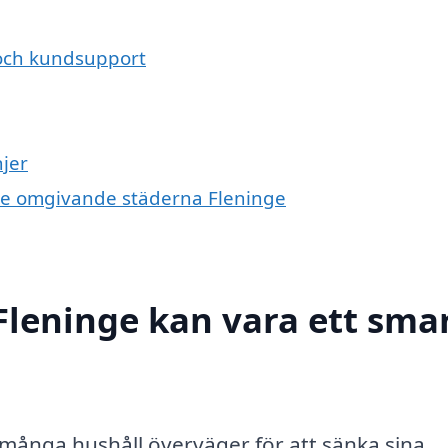
 och kundsupport
jer
i de omgivande städerna Fleninge
 Fleninge kan vara ett sma
t många hushåll överväger för att sänka sina