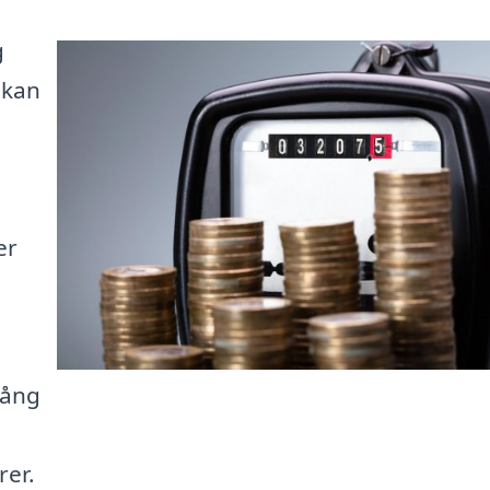
g
 kan
.
er
gång
rer.