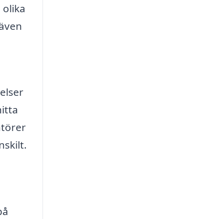
 olika
 även
elser
itta
ntörer
skilt.
på