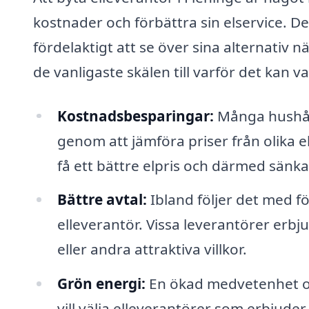
kostnader och förbättra sin elservice. Det
fördelaktigt att se över sina alternativ n
de vanligaste skälen till varför det kan v
Kostnadsbesparingar:
Många hushål
genom att jämföra priser från olika 
få ett bättre elpris och därmed sänka
Bättre avtal:
Ibland följer det med f
elleverantör. Vissa leverantörer erbj
eller andra attraktiva villkor.
Grön energi:
En ökad medvetenhet om
vill välja elleverantörer som erbjude