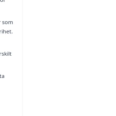
r som
rihet.
skilt
ta