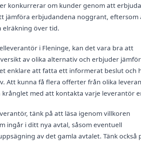
rer konkurrerar om kunder genom att erbjuda
gt att jämföra erbjudandena noggrant, eftersom
n elräkning över tid.
elleverantör i Fleninge, kan det vara bra att
ersikt av olika alternativ och erbjuder jämför
det enklare att fatta ett informerat beslut och h
. Att kunna få flera offerter från olika levera
 krånglet med att kontakta varje leverantör en
verantör, tänk på att läsa igenom villkoren
m ingår i ditt nya avtal, såsom eventuell
 uppsägning av det gamla avtalet. Tänk också 