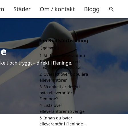
m
Städer
Om / kontakt
Blogg
Innehållsförteckning
ge
gömma
1
Att byta elleverantör i
Fleninge kan vara ett
elt och tryggt – direkt i Fleninge.
smart val av flera skäl
2
Översikt över populära
elleverantörer
3
Så enkelt är det att
byta elleverantör i
Fleninge?
4
Lista över
elleverantörer i Sverige
5
Innan du byter
elleverantör i Fleninge –