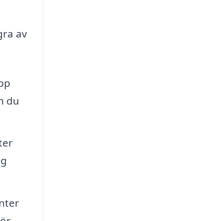
gra av
pp
n du
ter
ag
nter
tör