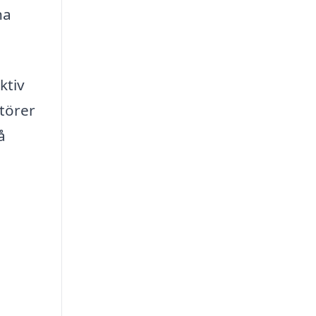
na
ktiv
törer
å