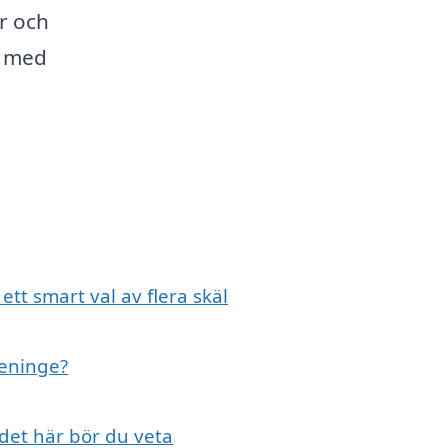
r och
a med
ett smart val av flera skäl
leninge?
 det här bör du veta