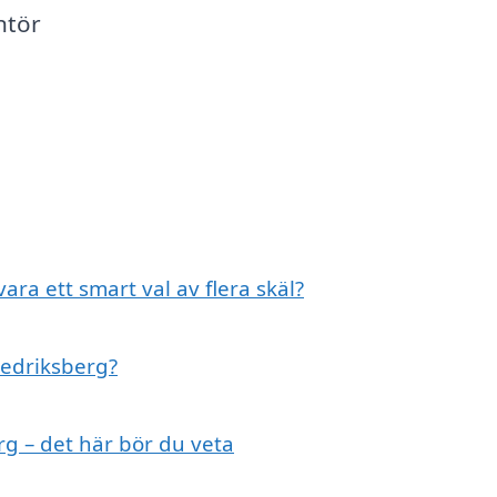
ntör
ara ett smart val av flera skäl?
Fredriksberg?
rg – det här bör du veta