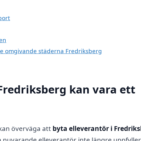
port
den
i de omgivande städerna Fredriksberg
 Fredriksberg kan vara ett
u kan överväga att
byta elleverantör i Fredrik
n nuvarande elleverantör inte längre uppfyller