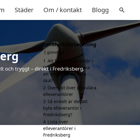
m
Städer
Om / kontakt
Blogg
Innehållsförteckning
berg
gömma
1
Att byta elleverantör i
Fredriksberg kan vara
t och tryggt – direkt i Fredriksberg.
ett smart val av flera
skäl?
2
Översikt över populära
elleverantörer
3
Så enkelt är det att
byta elleverantör i
Fredriksberg?
4
Lista över
elleverantörer i
Fredriksberg