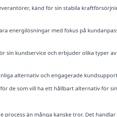
everantörer, känd för sin stabila kraftförsörjn
bara energilösningar med fokus på kundanpa
för sin kundservice och erbjuder olika typer av
änliga alternativ och engagerade kundsupport
ör de som vill ha ett hållbart alternativ för si
re process än många kanske tror. Det handlar