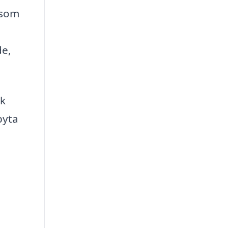
 som
de,
nk
byta