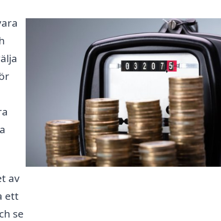
vara
ch
älja
tör
ra
da
t av
 ett
ch se