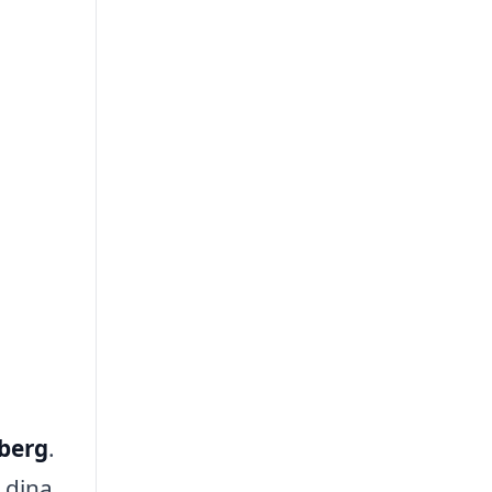
sberg
.
 dina