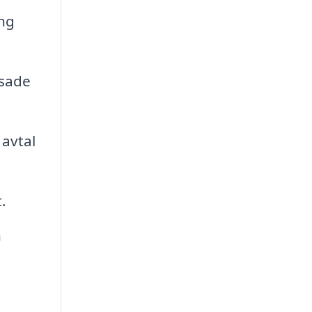
ing
ssade
 avtal
.
n