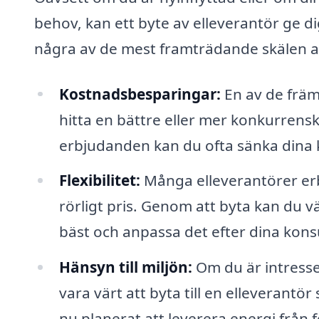
behov, kan ett byte av elleverantör ge di
några av de mest framträdande skälen a
Kostnadsbesparingar:
En av de främs
hitta en bättre eller mer konkurrensk
erbjudanden kan du ofta sänka dina 
Flexibilitet:
Många elleverantörer erbju
rörligt pris. Genom att byta kan du v
bäst och anpassa det efter dina kon
Hänsyn till miljön:
Om du är intresse
vara värt att byta till en elleverant
nu planerat att leverera energi från f