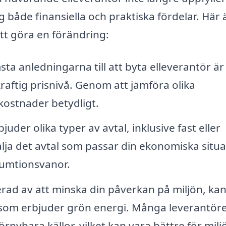
g både finansiella och praktiska fördelar. Här 
tt göra en förändring:
ta anledningarna till att byta elleverantör är 
raftig prisnivå. Genom att jämföra olika
kostnader betydligt.
der olika typer av avtal, inklusive fast eller
älja det avtal som passar din ekonomiska situa
sumtionsvanor.
rad av att minska din påverkan på miljön, kan
ör som erbjuder grön energi. Många leverantör
örnybara källor, vilket kan vara bättre för milj