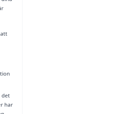
är
att
tion
 det
er har
ön.