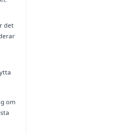
r det
nderar
ytta
ing om
rsta