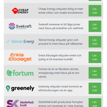
Cheap Energy erbjuder billig el med
Läs
enkla villkor och snabb kundservice.
mer
Svekraft levererar el till låga priser
Läs
med fokus på enkelhet och valfrihet.
mer
Telinet Energi erbjuder grön och
Läs
prisvärd el med fokus på hållbarhet.
mer
Enkla Elbolaget erbjuder enkel och
Läs
tydlig el till svenska hushåll.
mer
Fortum är en av Nordens största
Läs
energibolag med fokus på el och
mer
värme.
Greenely erbjuder smart kontroll av
Läs
elförbrukningen via en app.
mer
Skellefteå Kraft producerar förnybar
Läs
energi och levererar el i hela Sverige.
mer