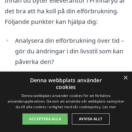
Innan du byter elleverantör i Frinnaryd är
det bra att ha koll på din elförbrukning.
Följande punkter kan hjälpa dig:
Analysera din elförbrukning över tid –
gör du ändringar i din livsstil som kan
påverka den?
Identifiera högförbrukande apparater
×
Denna webbplats använder
och överväg energieffektivisering.
cookies
Denna webbplats använder cookies för att förbättra
användarupplevelsen. Genom att använda vår webbplats samtycker
Genom att förstå din förbrukning kan du
du till alla cookies i enlighet med vår cookiepolicy.
Läs mer
välja rätt avtal som passar just dina
ACCEPTERA ALLA
AVVISA ALLT
behov.