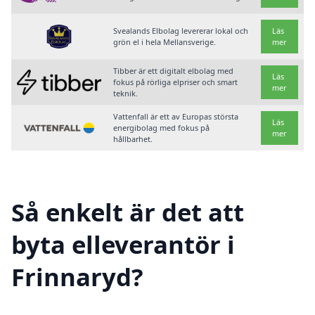
Svealands Elbolag levererar lokal och
Läs
grön el i hela Mellansverige.
mer
Tibber är ett digitalt elbolag med
Läs
fokus på rörliga elpriser och smart
mer
teknik.
Vattenfall är ett av Europas största
Läs
energibolag med fokus på
mer
hållbarhet.
Så enkelt är det att
byta elleverantör i
Frinnaryd?