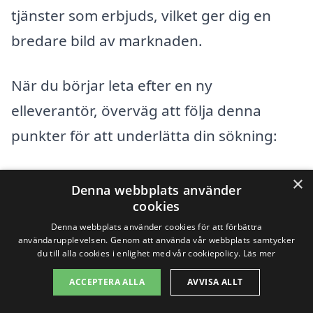
tjänster som erbjuds, vilket ger dig en
bredare bild av marknaden.
När du börjar leta efter en ny
elleverantör, överväg att följa denna
punkter för att underlätta din sökning:
Jämför olika elleverantörer: Använd
×
Denna webbplats använder
plattformar som xn--byta-elleverantr-
cookies
0wb.se för att få flera offerter från
Denna webbplats använder cookies för att förbättra
användarupplevelsen. Genom att använda vår webbplats samtycker
olika aktörer.
du till alla cookies i enlighet med vår cookiepolicy.
Läs mer
ACCEPTERA ALLA
AVVISA ALLT
Kontrollera kundrecensioner: Se vad