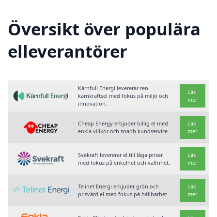
Översikt över populära
elleverantörer
Kärnfull Energi levererar ren
Läs
kärnkraftsel med fokus på miljö och
mer
innovation.
Cheap Energy erbjuder billig el med
Läs
enkla villkor och snabb kundservice.
mer
Svekraft levererar el till låga priser
Läs
med fokus på enkelhet och valfrihet.
mer
Telinet Energi erbjuder grön och
Läs
prisvärd el med fokus på hållbarhet.
mer