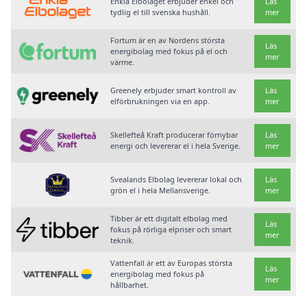
Enkla Elbolaget erbjuder enkel och
Läs
tydlig el till svenska hushåll.
mer
Fortum är en av Nordens största
Läs
energibolag med fokus på el och
mer
värme.
Greenely erbjuder smart kontroll av
Läs
elförbrukningen via en app.
mer
Skellefteå Kraft producerar förnybar
Läs
energi och levererar el i hela Sverige.
mer
Svealands Elbolag levererar lokal och
Läs
grön el i hela Mellansverige.
mer
Tibber är ett digitalt elbolag med
Läs
fokus på rörliga elpriser och smart
mer
teknik.
Vattenfall är ett av Europas största
Läs
energibolag med fokus på
mer
hållbarhet.