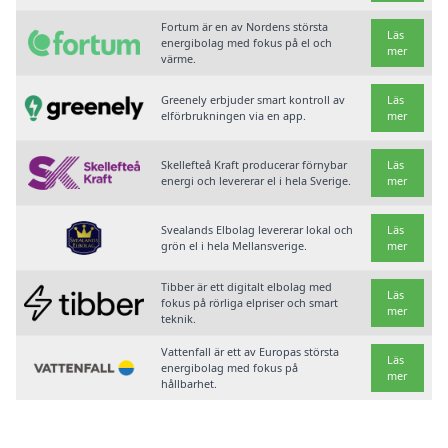
Fortum är en av Nordens största
Läs
energibolag med fokus på el och
mer
värme.
Greenely erbjuder smart kontroll av
Läs
elförbrukningen via en app.
mer
Skellefteå Kraft producerar förnybar
Läs
energi och levererar el i hela Sverige.
mer
Svealands Elbolag levererar lokal och
Läs
grön el i hela Mellansverige.
mer
Tibber är ett digitalt elbolag med
Läs
fokus på rörliga elpriser och smart
mer
teknik.
Vattenfall är ett av Europas största
Läs
energibolag med fokus på
mer
hållbarhet.