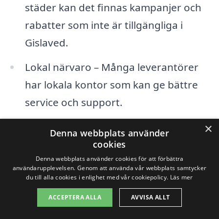
städer kan det finnas kampanjer och
rabatter som inte är tillgängliga i
Gislaved.
Lokal närvaro – Många leverantörer
har lokala kontor som kan ge bättre
service och support.
×
Genom vår plattform kan du enkelt
Denna webbplats använder
cookies
beställa flera erbjudanden på byta
Denna webbplats använder cookies för att förbättra
elleverantör från både Gislaved och dess
användarupplevelsen. Genom att använda vår webbplats samtycker
du till alla cookies i enlighet med vår cookiepolicy.
Läs mer
omgivande städer. Ta kontroll över din
ACCEPTERA ALLA
AVVISA ALLT
elförbrukning och hitta den elleverantör