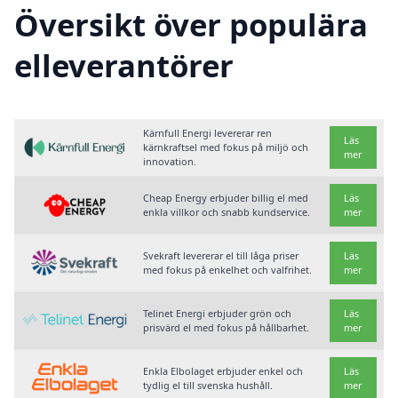
Översikt över populära
elleverantörer
Kärnfull Energi levererar ren
Läs
kärnkraftsel med fokus på miljö och
mer
innovation.
Cheap Energy erbjuder billig el med
Läs
enkla villkor och snabb kundservice.
mer
Svekraft levererar el till låga priser
Läs
med fokus på enkelhet och valfrihet.
mer
Telinet Energi erbjuder grön och
Läs
prisvärd el med fokus på hållbarhet.
mer
Enkla Elbolaget erbjuder enkel och
Läs
tydlig el till svenska hushåll.
mer