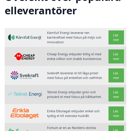
elleverantörer
Kärnfull Energi levererar ren
Läs
kärnkraftsel med fokus på miljö och
mer
innovation.
Cheap Energy erbjuder billig el med
Läs
enkla villkor och snabb kundservice.
mer
Svekraft levererar el till låga priser
Läs
med fokus på enkelhet och valfrihet.
mer
Telinet Energi erbjuder grön och
Läs
prisvärd el med fokus på hållbarhet.
mer
Enkla Elbolaget erbjuder enkel och
Läs
tydlig el till svenska hushåll.
mer
Fortum är en av Nordens största
Läs