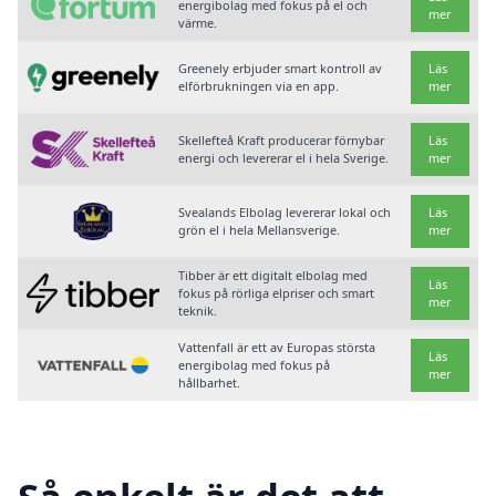
energibolag med fokus på el och
mer
värme.
Greenely erbjuder smart kontroll av
Läs
elförbrukningen via en app.
mer
Skellefteå Kraft producerar förnybar
Läs
energi och levererar el i hela Sverige.
mer
Svealands Elbolag levererar lokal och
Läs
grön el i hela Mellansverige.
mer
Tibber är ett digitalt elbolag med
Läs
fokus på rörliga elpriser och smart
mer
teknik.
Vattenfall är ett av Europas största
Läs
energibolag med fokus på
mer
hållbarhet.