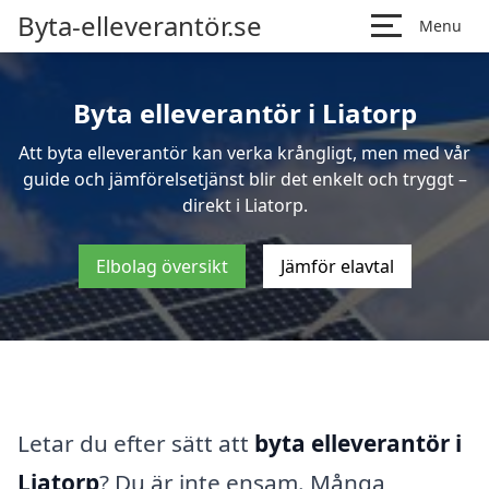
Byta-elleverantör.se
Menu
Byta elleverantör i Liatorp
Att byta elleverantör kan verka krångligt, men med vår
guide och jämförelsetjänst blir det enkelt och tryggt –
direkt i Liatorp.
Elbolag översikt
Jämför elavtal
Letar du efter sätt att
byta elleverantör i
Liatorp
? Du är inte ensam. Många