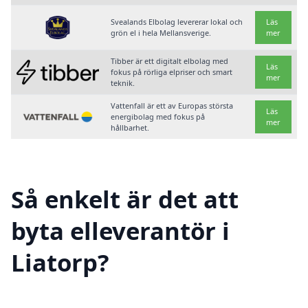
Svealands Elbolag levererar lokal och
Läs
grön el i hela Mellansverige.
mer
Tibber är ett digitalt elbolag med
Läs
fokus på rörliga elpriser och smart
mer
teknik.
Vattenfall är ett av Europas största
Läs
energibolag med fokus på
mer
hållbarhet.
Så enkelt är det att
byta elleverantör i
Liatorp?