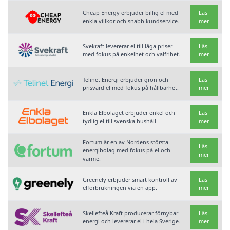
Cheap Energy erbjuder billig el med
Läs
enkla villkor och snabb kundservice.
mer
Svekraft levererar el till låga priser
Läs
med fokus på enkelhet och valfrihet.
mer
Telinet Energi erbjuder grön och
Läs
prisvärd el med fokus på hållbarhet.
mer
Enkla Elbolaget erbjuder enkel och
Läs
tydlig el till svenska hushåll.
mer
Fortum är en av Nordens största
Läs
energibolag med fokus på el och
mer
värme.
Greenely erbjuder smart kontroll av
Läs
elförbrukningen via en app.
mer
Skellefteå Kraft producerar förnybar
Läs
energi och levererar el i hela Sverige.
mer