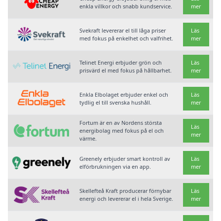
enkla villkor och snabb kundservice.
mer
Svekraft levererar el till låga priser
Läs
med fokus på enkelhet och valfrihet.
mer
Telinet Energi erbjuder grön och
Läs
prisvärd el med fokus på hållbarhet.
mer
Enkla Elbolaget erbjuder enkel och
Läs
tydlig el till svenska hushåll.
mer
Fortum är en av Nordens största
Läs
energibolag med fokus på el och
mer
värme.
Greenely erbjuder smart kontroll av
Läs
elförbrukningen via en app.
mer
Skellefteå Kraft producerar förnybar
Läs
energi och levererar el i hela Sverige.
mer