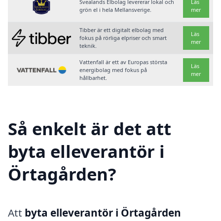
Svealands Elbolag levererar lokal och
Läs
grön el i hela Mellansverige.
mer
Tibber är ett digitalt elbolag med
Läs
fokus på rörliga elpriser och smart
mer
teknik.
Vattenfall är ett av Europas största
Läs
energibolag med fokus på
mer
hållbarhet.
Så enkelt är det att
byta elleverantör i
Örtagården?
Att
byta elleverantör i Örtagården