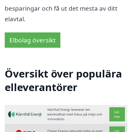
besparingar och få ut det mesta av ditt
elavtal.
Elbolag översikt
Översikt över populära
elleverantörer
Kärnfull Energi levererar ren
Läs
kärnkraftsel med fokus på miljö och
mer
innovation.
Cheap Energy erbjuder billig el med
Läs