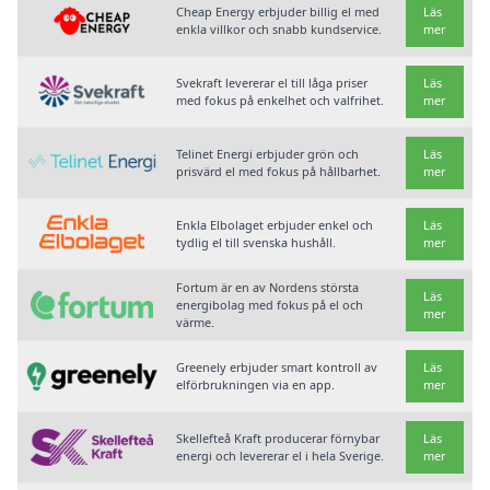
Cheap Energy erbjuder billig el med
Läs
enkla villkor och snabb kundservice.
mer
Svekraft levererar el till låga priser
Läs
med fokus på enkelhet och valfrihet.
mer
Telinet Energi erbjuder grön och
Läs
prisvärd el med fokus på hållbarhet.
mer
Enkla Elbolaget erbjuder enkel och
Läs
tydlig el till svenska hushåll.
mer
Fortum är en av Nordens största
Läs
energibolag med fokus på el och
mer
värme.
Greenely erbjuder smart kontroll av
Läs
elförbrukningen via en app.
mer
Skellefteå Kraft producerar förnybar
Läs
energi och levererar el i hela Sverige.
mer