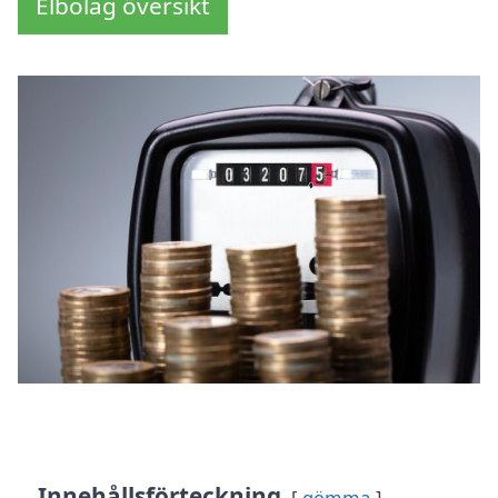
Elbolag översikt
Innehållsförteckning
gömma