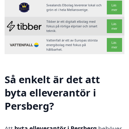
Svealands Elbolag levererar lokal och
Läs
grön el i hela Mellansverige.
mer
Tibber är ett digitalt elbolag med
Läs
fokus på rörliga elpriser och smart
mer
teknik.
Vattenfall är ett av Europas största
Läs
energibolag med fokus på
mer
hållbarhet.
Så enkelt är det att
byta elleverantör i
Persberg?
Att
byta elleverantör i Persberg
behöver