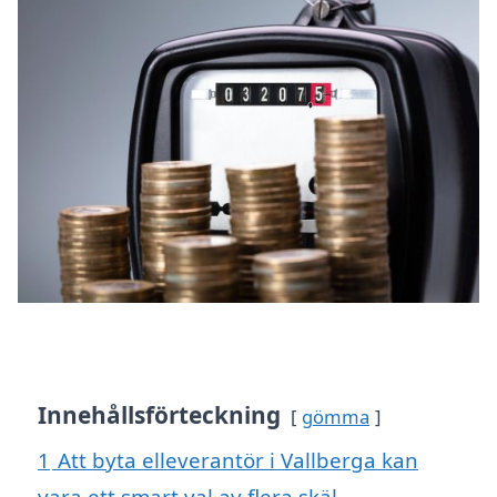
Innehållsförteckning
gömma
1
Att byta elleverantör i Vallberga kan
vara ett smart val av flera skäl