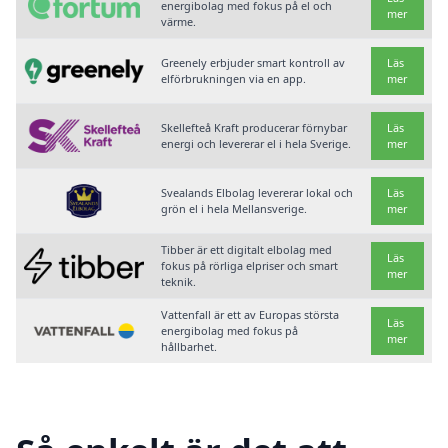
energibolag med fokus på el och
mer
värme.
Greenely erbjuder smart kontroll av
Läs
elförbrukningen via en app.
mer
Skellefteå Kraft producerar förnybar
Läs
energi och levererar el i hela Sverige.
mer
Svealands Elbolag levererar lokal och
Läs
grön el i hela Mellansverige.
mer
Tibber är ett digitalt elbolag med
Läs
fokus på rörliga elpriser och smart
mer
teknik.
Vattenfall är ett av Europas största
Läs
energibolag med fokus på
mer
hållbarhet.