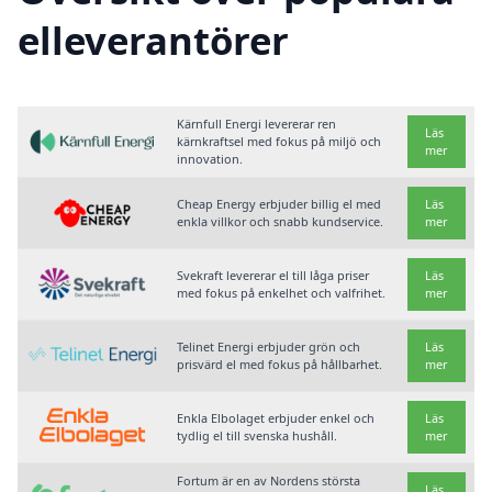
elleverantörer
Kärnfull Energi levererar ren
Läs
kärnkraftsel med fokus på miljö och
mer
innovation.
Cheap Energy erbjuder billig el med
Läs
enkla villkor och snabb kundservice.
mer
Svekraft levererar el till låga priser
Läs
med fokus på enkelhet och valfrihet.
mer
Telinet Energi erbjuder grön och
Läs
prisvärd el med fokus på hållbarhet.
mer
Enkla Elbolaget erbjuder enkel och
Läs
tydlig el till svenska hushåll.
mer
Fortum är en av Nordens största
Läs