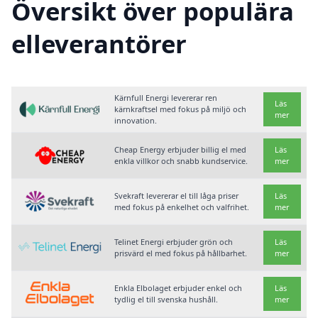
Översikt över populära
elleverantörer
Kärnfull Energi levererar ren
Läs
kärnkraftsel med fokus på miljö och
mer
innovation.
Cheap Energy erbjuder billig el med
Läs
enkla villkor och snabb kundservice.
mer
Svekraft levererar el till låga priser
Läs
med fokus på enkelhet och valfrihet.
mer
Telinet Energi erbjuder grön och
Läs
prisvärd el med fokus på hållbarhet.
mer
Enkla Elbolaget erbjuder enkel och
Läs
tydlig el till svenska hushåll.
mer