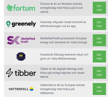
Fortum är en av Nordens största
Läs
energibolag med fokus på el och
mer
värme.
Greenely erbjuder smart kontroll av
Läs
elförbrukningen via en app.
mer
Skellefteå Kraft producerar förnybar
Läs
energi och levererar el i hela Sverige.
mer
Svealands Elbolag levererar lokal och
Läs
grön el i hela Mellansverige.
mer
Tibber är ett digitalt elbolag med
Läs
fokus på rörliga elpriser och smart
mer
teknik.
Vattenfall är ett av Europas största
Läs
energibolag med fokus på
mer
hållbarhet.