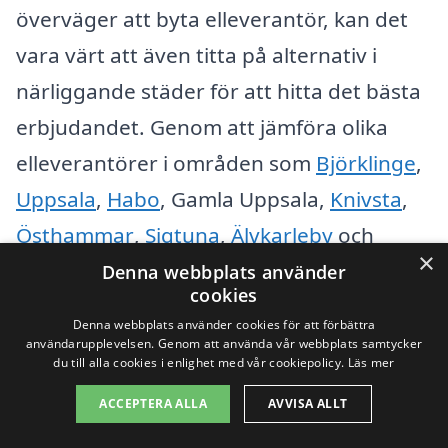
överväger att byta elleverantör, kan det
vara värt att även titta på alternativ i
närliggande städer för att hitta det bästa
erbjudandet. Genom att jämföra olika
elleverantörer i områden som
Björklinge
,
Uppsala
,
Habo
, Gamla Uppsala,
Knivsta
,
Östhammar
,
Sigtuna
,
Älvkarleby
och
×
Fjärdhundra
, kan du öka dina chanser att
Denna webbplats använder
cookies
hitta en avtalslösning som passar just
Denna webbplats använder cookies för att förbättra
dina behov.
användarupplevelsen. Genom att använda vår webbplats samtycker
du till alla cookies i enlighet med vår cookiepolicy.
Läs mer
Att använda plattformar som xn--byta-
ACCEPTERA ALLA
AVVISA ALLT
elleverantr-0wb.se ger dig möjligheten