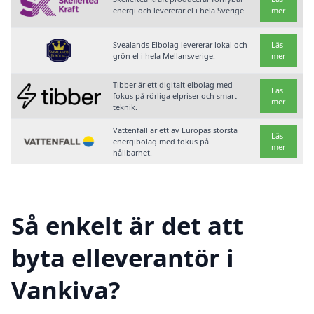
energi och levererar el i hela Sverige.
mer
Svealands Elbolag levererar lokal och
Läs
grön el i hela Mellansverige.
mer
Tibber är ett digitalt elbolag med
Läs
fokus på rörliga elpriser och smart
mer
teknik.
Vattenfall är ett av Europas största
Läs
energibolag med fokus på
mer
hållbarhet.
Så enkelt är det att
byta elleverantör i
Vankiva?