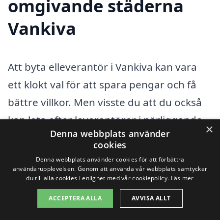
omgivande städerna
Vankiva
Att byta elleverantör i Vankiva kan vara
ett klokt val för att spara pengar och få
bättre villkor. Men visste du att du också
kan leta efter leverantörer i närliggande
×
Denna webbplats använder
städer? Det finns flera områden runt
cookies
Vankiva där du kan hitta bra alternativ till
Denna webbplats använder cookies för att förbättra
användarupplevelsen. Genom att använda vår webbplats samtycker
din nuvarande elleverantör. Genom att
du till alla cookies i enlighet med vår cookiepolicy.
Läs mer
undersöka erbjudanden från städer som
ACCEPTERA ALLA
AVVISA ALLT
Hässleholm
, Norrviken,
Torekov
,