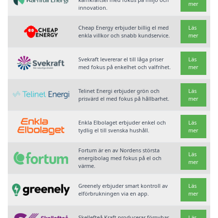
mer
innovation.
Cheap Energy erbjuder billig el med
Läs
enkla villkor och snabb kundservice.
mer
Svekraft levererar el till låga priser
Läs
med fokus på enkelhet och valfrihet.
mer
Telinet Energi erbjuder grön och
Läs
prisvärd el med fokus på hållbarhet.
mer
Enkla Elbolaget erbjuder enkel och
Läs
tydlig el till svenska hushåll.
mer
Fortum är en av Nordens största
Läs
energibolag med fokus på el och
mer
värme.
Greenely erbjuder smart kontroll av
Läs
elförbrukningen via en app.
mer
Skellefteå Kraft producerar förnybar
Läs