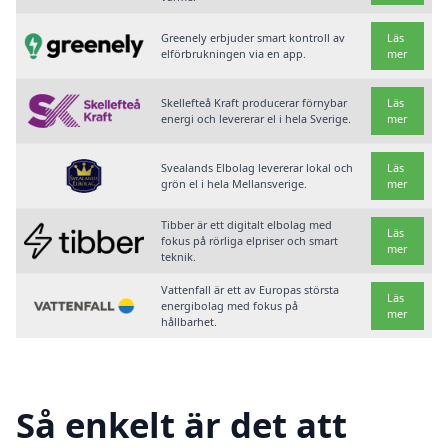
Greenely erbjuder smart kontroll av
Läs
elförbrukningen via en app.
mer
Skellefteå Kraft producerar förnybar
Läs
energi och levererar el i hela Sverige.
mer
Svealands Elbolag levererar lokal och
Läs
grön el i hela Mellansverige.
mer
Tibber är ett digitalt elbolag med
Läs
fokus på rörliga elpriser och smart
mer
teknik.
Vattenfall är ett av Europas största
Läs
energibolag med fokus på
mer
hållbarhet.
Så enkelt är det att