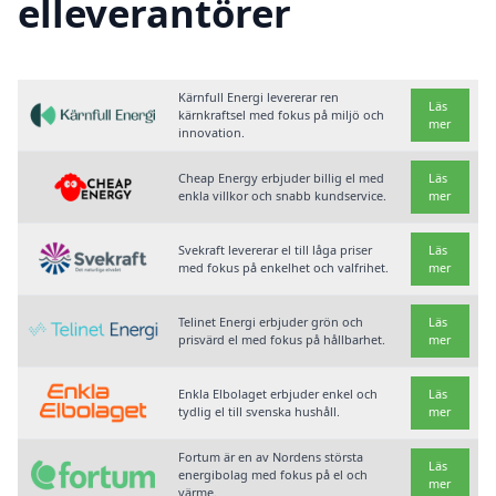
elleverantörer
Kärnfull Energi levererar ren
Läs
kärnkraftsel med fokus på miljö och
mer
innovation.
Cheap Energy erbjuder billig el med
Läs
enkla villkor och snabb kundservice.
mer
Svekraft levererar el till låga priser
Läs
med fokus på enkelhet och valfrihet.
mer
Telinet Energi erbjuder grön och
Läs
prisvärd el med fokus på hållbarhet.
mer
Enkla Elbolaget erbjuder enkel och
Läs
tydlig el till svenska hushåll.
mer
Fortum är en av Nordens största
Läs
energibolag med fokus på el och
mer
värme.